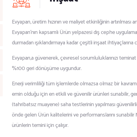
Evyapan, üretim hızının ve maliyet etkinliğinin artırılması a
Evyapan'nın kapsamlı Ürün yelpazesi dış cephe uygulamala
durmadan ışıklandırmaya kadar çeşitli inşaat ihtiyaçlarına c
Evyapan,a güvenerek, çevresel sorumluluklarınızı teminat a
%100 geri dönüşüme uygundur.
Enerji verimliliği tüm işlemlerde olmazsa olmaz bir kavramd
emin olduğu için en etkili ve güvenilir ürünleri sunabilir, g
(tahribatsız muayene) saha testlerinin yapılması güvenilirli
önde gelen Ürün kalitelerini ve performanslarını sunabilir Mü
ürünlerin temini için çalışır.