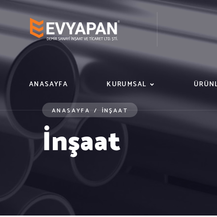
ANASAYFA
KURUMSAL
ÜRÜNL
ANASAYFA
/
İNŞAAT
İnşaat