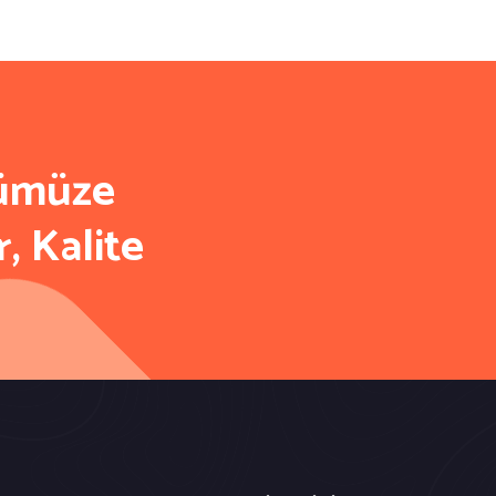
nümüze
r, Kalite