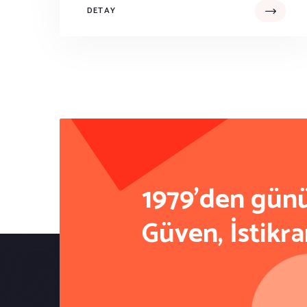
DETAY
1979'den gü
Güven, İstikra