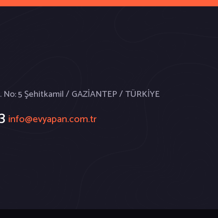
d. No: 5 Şehitkamil / GAZİANTEP / TÜRKİYE
3
info@evyapan.com.tr